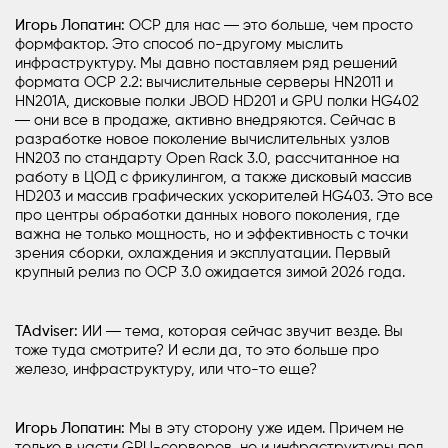
Игорь Лопатин:
OCP для нас ― это больше, чем просто
формфактор. Это способ по-другому мыслить
инфраструктуру. Мы давно поставляем ряд решений
формата OCP 2.2: вычислительные
серверы
HN2011 и
HN201A, дисковые полки JBOD HD201 и GPU полки HG402
― они все в продаже, активно внедряются. Сейчас в
разработке новое поколение вычислительных узлов
HN203 по стандарту Open Rack 3.0, рассчитанное на
работу в ЦОД с фрикулингом, а также дисковый массив
HD203 и массив графических ускорителей HG403. Это все
про центры обработки данных нового поколения, где
важна не только мощность, но и эффективность с точки
зрения сборки, охлаждения и эксплуатации. Первый
крупный релиз по OCP 3.0 ожидается зимой 2026 года.
TAdviser:
ИИ ― тема, которая сейчас звучит везде. Вы
тоже туда смотрите? И если да, то это больше про
железо, инфраструктуру, или что-то еще?
Игорь Лопатин:
Мы в эту сторону уже идем. Причем не
только в части GPU-серверов, но и инфраструктуры под