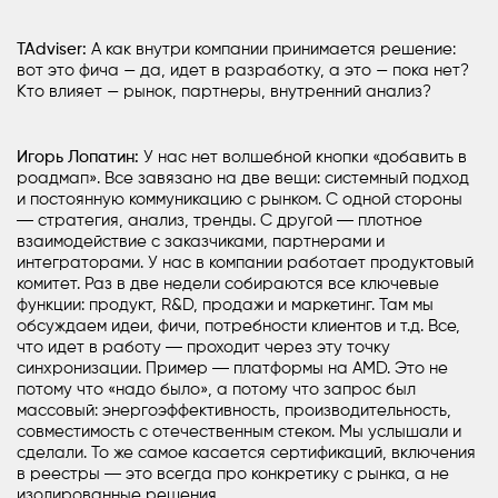
TAdviser:
А как внутри компании принимается решение:
вот это фича — да, идет в разработку, а это — пока нет?
Кто влияет — рынок, партнеры, внутренний анализ?
Игорь Лопатин:
У нас нет волшебной кнопки «добавить в
роадмап». Все завязано на две вещи: системный подход
и постоянную коммуникацию с рынком. С одной стороны
― стратегия, анализ, тренды. С другой ― плотное
взаимодействие с заказчиками, партнерами и
интеграторами. У нас в компании работает продуктовый
комитет. Раз в две недели собираются все ключевые
функции: продукт, R&D, продажи и
маркетинг
. Там мы
обсуждаем идеи, фичи, потребности клиентов и т.д. Все,
что идет в работу ― проходит через эту точку
синхронизации. Пример ― платформы на AMD. Это не
потому что «надо было», а потому что запрос был
массовый: энергоэффективность, производительность,
совместимость с отечественным стеком. Мы услышали и
сделали. То же самое касается сертификаций, включения
в реестры ― это всегда про конкретику с рынка, а не
изолированные решения.