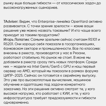
рынку еще больше гибкости ― от классических задач до
высоконагруженных сценариев.
TAdviser:
Видим, что Enterprise-линейка OpenYard активно
развивается. С точки зрения зрелости — какие ваши
решения уже можно назвать таковыми? И кто чаще всего
приходит за такими продуктами?
Игорь Лопатин:
Самыми зрелыми сейчас считаем RS101 и
RS201. Они хорошо себя показали в
госорганизациях
,
банковском секторе и
промышленности
. Все по классике:
внесены в реестр, производятся у нас в
Рязани
,
работают стабильно. Но рынок не стоит. В июне мы
добавили в реестр сразу пять новых платформ. Среди
них — модели на
Intel
Gen4/Gen5 с GPU и наш первый
сервер на AMD, который мы показали в рамках форума
ЦИПР-2025. Сейчас он готовится к серийному выпуску.
Это уже про высокоплотные вычисления,
машинное
обучение
и адаптацию под задачи конкретного
заказчика. На эти решения активно смотрят те, у кого
высокая нагрузка, кто работает с
КИИ
, и те, у кого
инфраструктура требует предсказуемости и гибкости
одновременно.