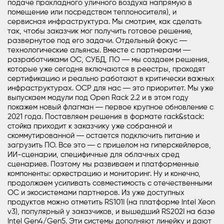
подаче прохладного уличного воздуха напрямую в
помещение или посредством теплоносителя), и
сервисная инфраструктура. Мы смотрим, как сделать
так, чтобы заказчик мог получить готовое решение,
развернутое под его задачи. Отдельный фокус ―
технологические альянсы. Вместе с партнерами ―
разработчиками
ОС
,
СУБД
,
ПО
― мы создаем решения,
которые уже сегодня включаются в реестры, проходят
сертификацию и реально работают в критически важных
инфраструктурах. OCP для нас ― это приоритет. Мы уже
выпускаем модули под Open Rack 2.2 и в этом году
покажем новый флагман ― первое крупное обновление с
2021 года. Поставляем решения в формате rack&stack:
стойка приходит к заказчику уже собранной и
скоммутированной ― остается подключить питание и
загрузить ПО. Все это ― с прицелом на гиперскейлеров,
ИИ-сценарии, специфичные для облачных сред
сценариев. Поэтому мы развиваем и платформенные
компоненты: оркестрацию и мониторинг. Ну и конечно,
продолжаем усиливать совместимость с отечественными
ОС и экосистемами партнеров. Из уже доступных
продуктов можно отметить RS101I (на платформе Intel Xeon
v3), популярный у заказчиков, и вышедший RS202I на базе
Intel Gen4/Gen5. Эти системы дополняют линейку и дают