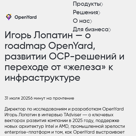
Продукты
Решения
О нас
Для бизнеса
Игорь Лопатин — о
roadmap OpenYard,
развитии OCP-решений и
переходе от «железа» к
инфраструктуре
31 июля 2025
6 минут на прочтение
Директор по исследованиям и разработкам
OpenYard
Игорь Лопатин
в интервью
TAdviser
― о ключевых
векторах развития компании в 2025 году, поддержке
новых архитектур
Intel
и
AMD
, промышленной зрелости
enterprise-платформ и том, как OpenYard выстраивает