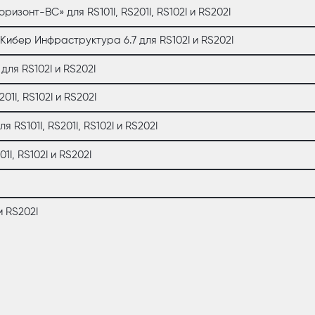
зонт-ВС» для RS101I, RS201I, RS102I и RS202I
ибер Инфраструктура 6.7 для RS102I и RS202I
для RS102I и RS202I
1I, RS102I и RS202I
 RS101I, RS201I, RS102I и RS202I
I, RS102I и RS202I
и RS202I