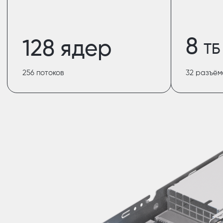
8
128 ядер
ТБ
256 потоков
32 разъё