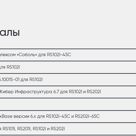
иалы
лексом «Соболь» для RS102I-45С
ля RS102I
.10015-01 для RS102I
ибер Инфраструктура 6.7 для RS102I и RS202I
xBase версии 6.x для RS102I-45C и RS202I-65C
101I, RS201I, RS102I и RS202I