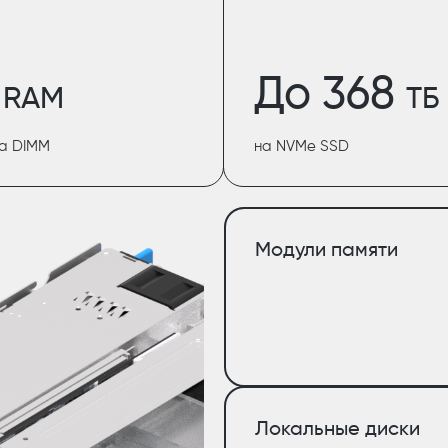
До 368
 RAM
ТБ
ма DIMM
на NVMe SSD
Модули памяти
Локальные диски