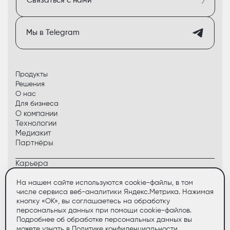
Связаться с нами
Мы в Telegram
Продукты
Решения
О нас
Для бизнеса
О компании
Технологии
Медиакит
Партнёры
Карьера
Контакты
Сервис
На нашем сайте используются cookie-файлы, в том
числе сервиса веб-аналитики Яндекс.Метрика. Нажимая
кнопку «ОК», вы соглашаетесь на обработку
Политика конфиденциальности
персональных данных при помощи cookie-файлов.
Документация и сертификаты
© 2021 - 2026 OpenYard
Подробнее об обработке персональных данных вы
можете узнать в
Политике конфиденциальности
.