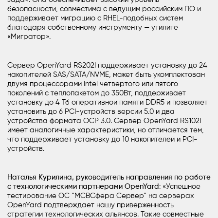
безопасности, совместима с ведущим российским ПО и
поддерживает миграцию с RHEL-подобных систем
благодаря собственному инструменту — утилите
«Мигратор».
Сервер OpenYard RS202I поддерживает установку до 24
накопителей SAS/SATA/NVME, может быть укомплектован
двумя процессорами Intel четвертого или пятого
поколений с теплопакетом до 350Вт, поддерживает
установку до 4 Тб оперативной памяти DDR5 и позволяет
установить до 6 PCI-устройств версии 5.0 и два
устройства формата OCP 3.0. Сервер OpenYard RS102I
имеет аналогичные характеристики, но отличается тем,
что поддерживает установку до 10 накопителей и PCI-
устройств.
Наталья Курилина, руководитель направления по работе
с технологическими партнерами OpenYard
: «Успешное
тестирование ОС “МСВСфера Сервер” на серверах
OpenYard подтверждает нашу приверженность
стратегии технологических альянсов. Такие совместные