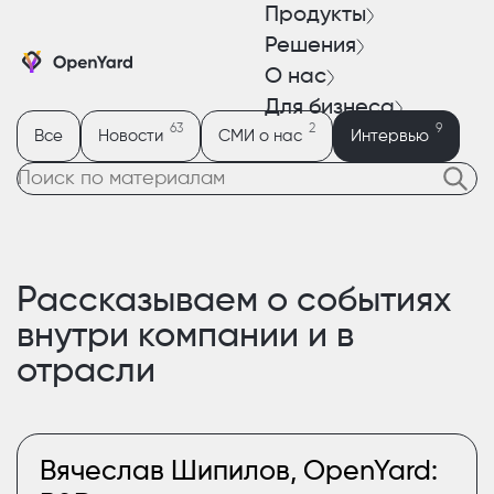
Продукты
Решения
О нас
Для бизнеса
63
2
9
Все
Новости
СМИ о нас
Интервью
Рассказываем о событиях
внутри компании и в
отрасли
Вячеслав Шипилов, OpenYard: