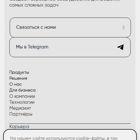
самых сложных задач
Связаться с нами
Мы в Telegram
Продукты
Решения
О нас
Для бизнеса
О компании
Технологии
Медиакит
Партнёры
Карьера
Контакты
Сервис
На нашем сайте используются cookie-файлы, в том